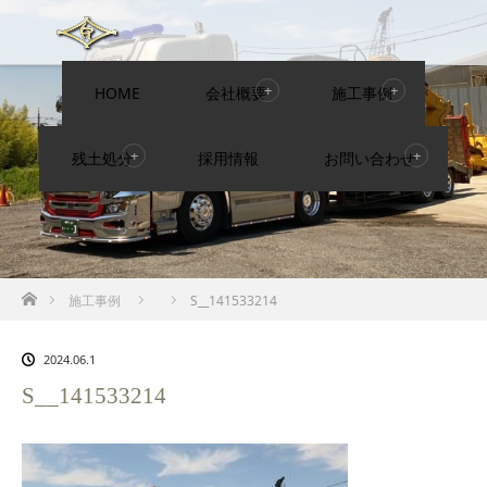
HOME
会社概要
施工事例
残土処分
採用情報
お問い合わせ
ホーム
施工事例
S__141533214
2024.06.1
S__141533214