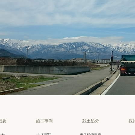
概要
施工事例
残土処分
採
らせ
土木部門
再生砕石販売