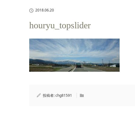
2018.06.20
houryu_topslider
投稿者:
chg81591